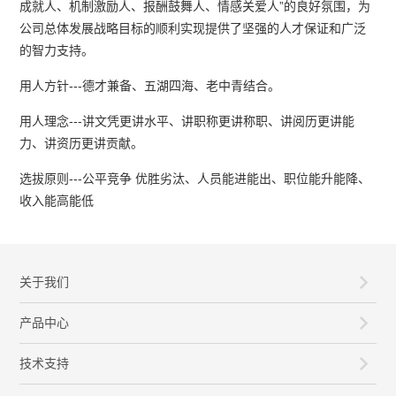
成就人、机制激励人、报酬鼓舞人、情感关爱人”的良好氛围，为
公司总体发展战略目标的顺利实现提供了坚强的人才保证和广泛
的智力支持。
用人方针---德才兼备、五湖四海、老中青结合。
用人理念---讲文凭更讲水平、讲职称更讲称职、讲阅历更讲能
力、讲资历更讲贡献。
选拔原则---公平竞争 优胜劣汰、人员能进能出、职位能升能降、
收入能高能低
关于我们
产品中心
技术支持